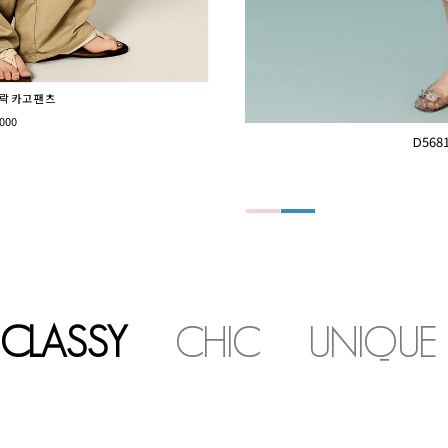
노락 카고 팬츠
000
D56
CLASSY
CHIC
UNIQUE