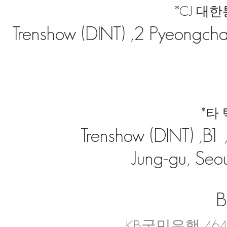
*CJ 대
Trenshow (DINT) ,2 Pyeongchan
*타
Trenshow (DINT) ,B
Jung-gu, Seou
B
KB국민은행 4644