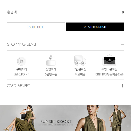
총금액
0
SHOPPING BENEFIT
구매최대
생일최대
7만원이상
주말ㆍ공휴일
5%D.POINT
5만원쿠폰
무료배송
DINT DAY무료배송&5%
CARD BENEFIT