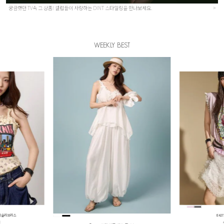
궁금했던 TV속 그 상품! 셀럽들이 사랑하는 DINT 스타일링을 만나보세요.
>
WEEKLY BEST
 팬츠 투피스
D5656 
원