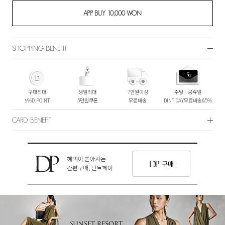
SHOPPING BENEFIT
구매최대
생일최대
7만원이상
주말ㆍ공휴일
5%D.POINT
5만원쿠폰
무료배송
DINT DAY무료배송&5%
CARD BENEFIT