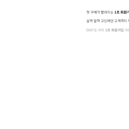
첫 구매가 빨라지는
1초 회원
살까 말까 고민하던 고객까지
DINT도 이미
1초 회원가입
사