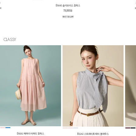
원
E4290 플로럴 프린팅 슬리브리스
39,000원
CLASSY
D5681 에어리 티어드 원피스
B3242 스트라이프 타이 블라우스