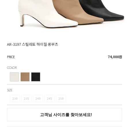
AR-3197 스틸레토 하이힐 롱부츠
74,000
원
PRICE
COLOR
SIZE
230
235
240
245
250