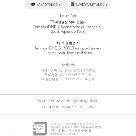
KAKAOTALK 상담
NAVER TALKTALK 상담
Return Add.
*CJ 대한통운 택배 반품시
Trenshow (DINT) ,2 Pyeongchang-gil, Jongno-gu,
Seoul, Republic of Korea
*타 택배 반품 시
Trenshow (DINT) ,B1 ,400 Cheonggyecheon-ro,
Jung-gu, Seoul, Republic of Korea
Bank Info
KB국민은행 464437-04-009531 (주)딘트
우리은행 1005-001-618817 (주)딘트
NH농협은행 317-0001-6585-41 (주)딘트
ABOUT
OFFLINE STORE
SHOPPING BENEFIT
PARTNERSHIP
PRIVACY POLICY
TERM
고객님은 안전거래를 위해 현금 등으로
5
만원 이상 결제 시 저희 쇼핑몰에서 가입한
KG 이니시스
의 구매안전 서비스를
이용하실 수 있습니다.