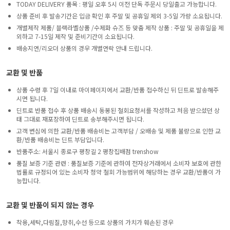
TODAY DELIVERY 품목 : 평일 오후 5시 이전 단독 주문시 당일출고 가능합니다.
상품 준비 후 발송기간은 입금 확인 후 주말 및 공휴일 제외 3-5일 가량 소요됩니다.
개별제작 제품/ 블랙라벨상품 /수제화 슈즈 등 맞춤 제작 상품 : 주말 및 공휴일을 제
외하고 7-15일 제작 및 준비기간이 소요됩니다.
배송지연/리오더 상품의 경우 개별연락 안내 드립니다.
교환 및 반품
상품 수령 후 7일 이내로 마이페이지에서 교환/반품 접수하신 뒤 딘트로 발송해주
시면 됩니다.
딘트로 반품 접수 후 상품 배송시 동봉된 철회요청서를 작성하고 처음 받으셨던 상
태 그대로 재포장하여 딘트로 송부해주시면 됩니다.
고객 변심에 의한 교환/반품 배송비는 고객부담 / 오배송 및 제품 불량으로 인한 교
환/반품 배송비는 딘트 부담입니다.
반품주소: 서울시 종로구 평창길 2 평창집배점 trenshow
품질 보증 기준 관련 : 품질보증 기준에 관하여 전자상거래에서 소비자 보호에 관한
법률로 규정되어 있는 소비자 청약 철회 가능범위에 해당하는 경우 교환/반품이 가
능합니다.
교환 및 반품이 되지 않는 경우
착용,세탁,다림질,향취,수선 등으로 상품의 가치가 훼손된 경우