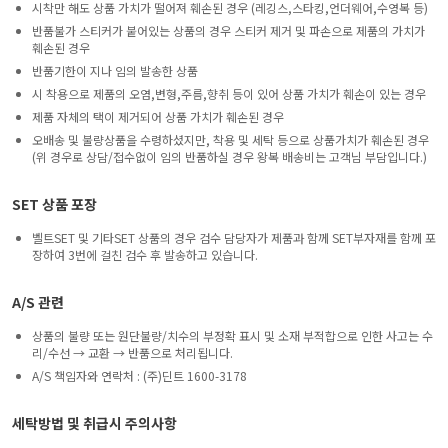
시착만 해도 상품 가치가 떨어져 훼손된 경우 (레깅스,스타킹,언더웨어,수영복 등)
반품불가 스티커가 붙어있는 상품의 경우 스티커 제거 및 파손으로 제품의 가치가
훼손된 경우
반품기한이 지나 임의 발송한 상품
시 착용으로 제품의 오염,변형,주름,향취 등이 있어 상품 가치가 훼손이 있는 경우
제품 자체의 택이 제거되어 상품 가치가 훼손된 경우
오배송 및 불량상품을 수령하셨지만, 착용 및 세탁 등으로 상품가치가 훼손된 경우
(위 경우로 상담/접수없이 임의 반품하실 경우 왕복 배송비는 고객님 부담입니다.)
SET 상품 포장
벨트SET 및 기타SET 상품의 경우 검수 담당자가 제품과 함께 SET부자재를 함께 포
장하여 3번에 걸친 검수 후 발송하고 있습니다.
A/S 관련
상품의 불량 또는 원단불량/치수의 부정확 표시 및 소재 부적합으로 인한 사고는 수
리/수선 → 교환 → 반품으로 처리됩니다.
A/S 책임자와 연락처 : (주)딘트 1600-3178
세탁방법 및 취급시 주의사항