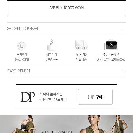
SHOPPING BENEFIT
구매최대
생일최대
7만원이상
주말ㆍ공휴일
5%D.POINT
5만원쿠폰
무료배송
DINT DAY무료배송&5%
CARD BENEFIT