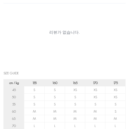
SIZE GUIDE
cm / kg
155
160
165
170
175
45
S
S
XS
XS
XS
50
S
S
S
XS
XS
55
S
S
S
S
S
60
M
M
M
M
S
65
M
M
M
M
M
70
L
L
L
L
L