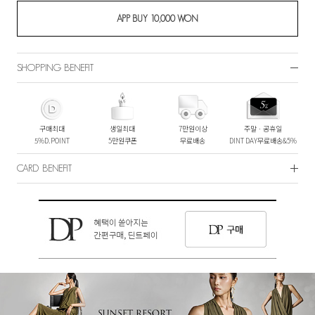
SHOPPING BENEFIT
구매최대
생일최대
7만원이상
주말ㆍ공휴일
5%D.POINT
5만원쿠폰
무료배송
DINT DAY무료배송&5%
CARD BENEFIT