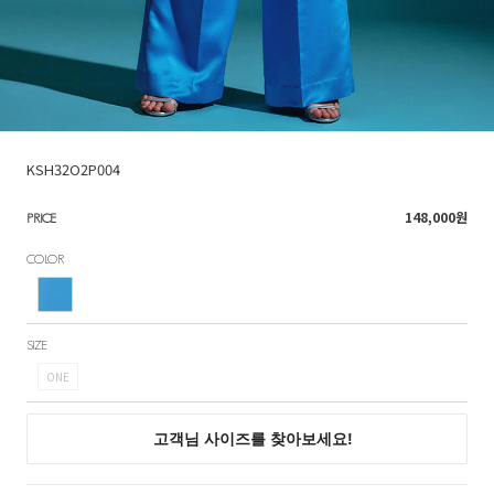
KSH32O2P004
148,000
원
PRICE
COLOR
SIZE
ONE