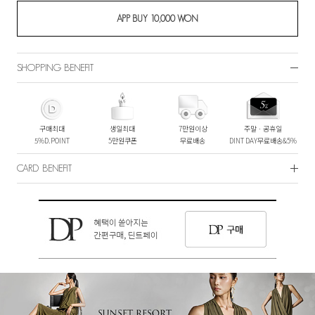
SHOPPING BENEFIT
구매최대
생일최대
7만원이상
주말ㆍ공휴일
5%D.POINT
5만원쿠폰
무료배송
DINT DAY무료배송&5%
CARD BENEFIT