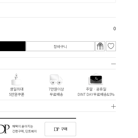
0
장바구니
생일최대
7만원이상
주말ㆍ공휴일
5만원쿠폰
무료배송
DINT DAY무료배송&5%