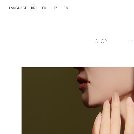
LANGUAGE
KR
EN
JP
CN
SHOP
CO