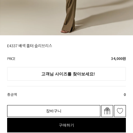
E4337 배색 홀터 슬리브리스
34,000
원
PRICE
총금액
0
장바구니
구매하기