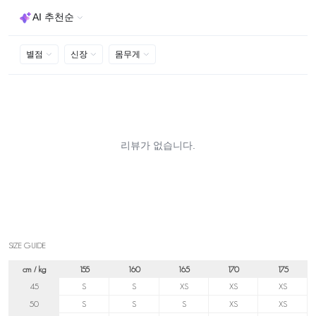
SIZE GUIDE
cm / kg
155
160
165
170
175
45
S
S
XS
XS
XS
50
S
S
S
XS
XS