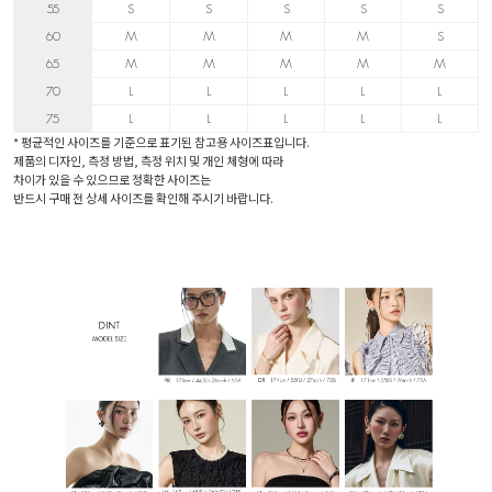
55
S
S
S
S
S
60
M
M
M
M
S
65
M
M
M
M
M
70
L
L
L
L
L
75
L
L
L
L
L
* 평균적인 사이즈를 기준으로 표기된 참고용 사이즈표입니다.
제품의 디자인, 측정 방법, 측정 위치 및 개인 체형에 따라
차이가 있을 수 있으므로 정확한 사이즈는
반드시 구매 전 상세 사이즈를 확인해 주시기 바랍니다.