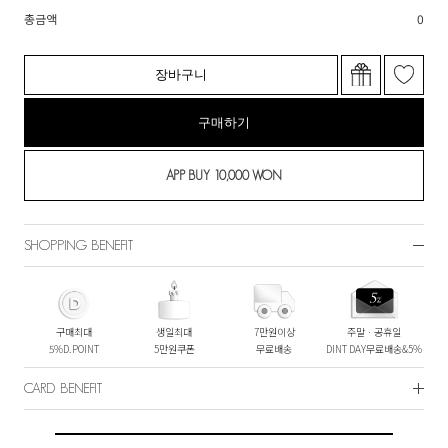
총금액
0
장바구니
구매하기
SHOPPING BENEFIT
구매최대
생일최대
7만원이상
주말ㆍ공휴일
5%D.POINT
5만원쿠폰
무료배송
DINT DAY무료배송&5%
CARD BENEFIT