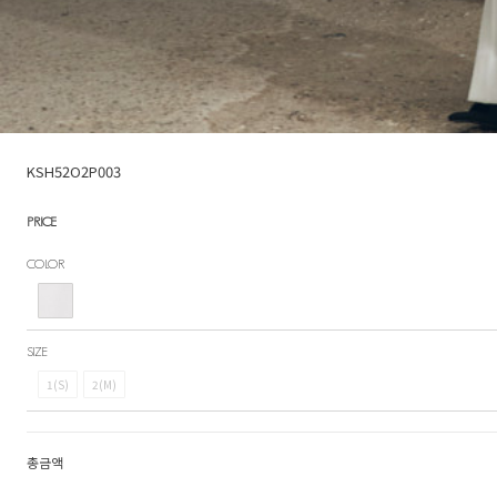
KSH52O2P003
PRICE
COLOR
SIZE
1(S)
2(M)
총금액