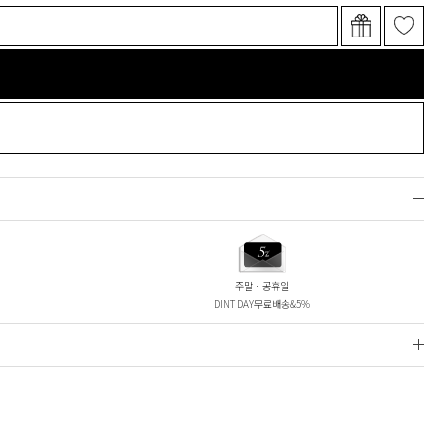
주말ㆍ공휴일
DINT DAY무료배송&5%