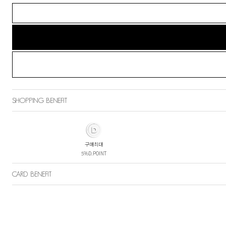
SHOPPING BENEFIT
구매최대
5%D.POINT
CARD BENEFIT