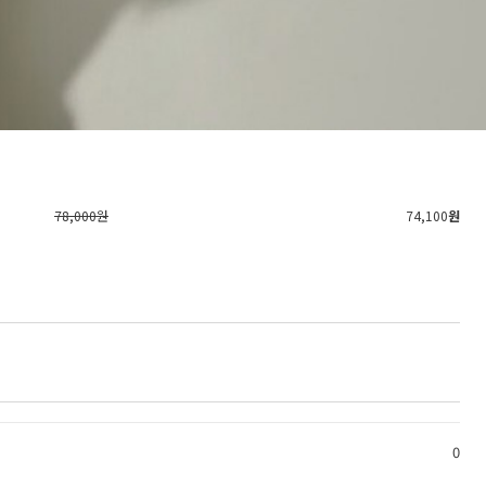
78,000원
74,100
원
0