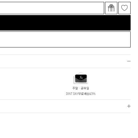
주말ㆍ공휴일
DINT DAY무료배송&5%