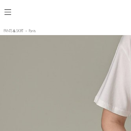
PANTS＆SKIRT
Pants