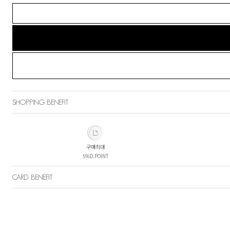
SHOPPING BENEFIT
구매최대
5%D.POINT
CARD BENEFIT